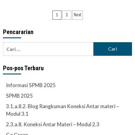
Paginasi
1
2
Next
pos
Pencararian
Cari
untuk:
Pos-pos Terbaru
Informasi SPMB 2025
SPMB 2025
3.1.a.8.2. Blog Rangkuman Koneksi Antar materi –
Modul 3.1
2.3.a.8. Koneksi Antar Materi – Modul 2.3
Go Green