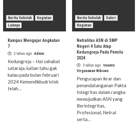
Berita Sekolah
Kegiatan
Berita Sekolah
Galeri
Lainnya
Kegiatan
Kampus Mengajar Angkatan
Netralitas ASN di SMP
7
Negeri 4 Satu Atap
Kedungreja Pada Pemilu
2 tahun ago
Admin
2024
Kedungreja – Hai sahabat
3 tahun ago
Isnanto
sataraja, kalian tahu gak
Virgunawan Wibowo
kalau pada bulan februari
Pengucapan ikrar dan
2024 Kemendikbudristek
penandatanganan Pakta
telah…
Integritas dalam rangka
mewujudkan ASN yang
Berintegritas,
Profesional, Netral
serta…