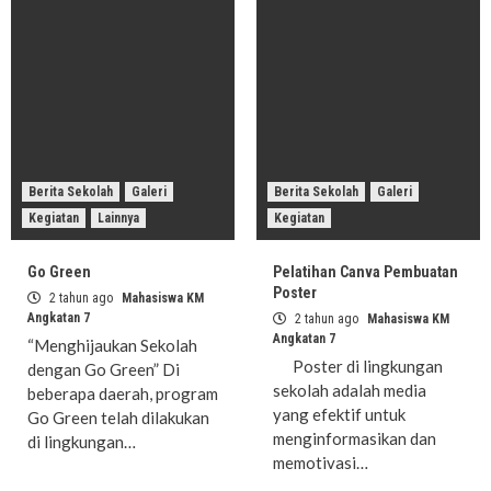
Berita Sekolah
Galeri
Berita Sekolah
Galeri
Kegiatan
Lainnya
Kegiatan
Go Green
Pelatihan Canva Pembuatan
Poster
2 tahun ago
Mahasiswa KM
Angkatan 7
2 tahun ago
Mahasiswa KM
Angkatan 7
“Menghijaukan Sekolah
Poster di lingkungan
dengan Go Green” Di
sekolah adalah media
beberapa daerah, program
yang efektif untuk
Go Green telah dilakukan
menginformasikan dan
di lingkungan…
memotivasi…