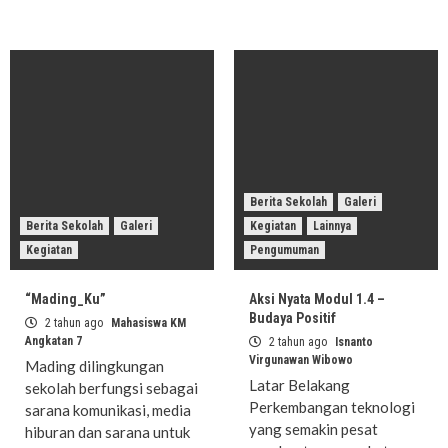
Berita Sekolah
Galeri
Berita Sekolah
Galeri
Kegiatan
Lainnya
Kegiatan
Pengumuman
“Mading_Ku”
Aksi Nyata Modul 1.4 –
Budaya Positif
2 tahun ago
Mahasiswa KM
Angkatan 7
2 tahun ago
Isnanto
Virgunawan Wibowo
Mading dilingkungan
Latar Belakang
sekolah berfungsi sebagai
Perkembangan teknologi
sarana komunikasi, media
yang semakin pesat
hiburan dan sarana untuk