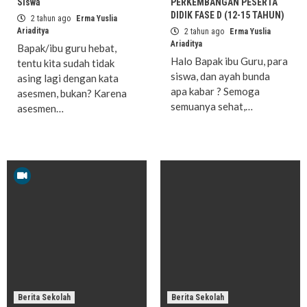
Siswa
PERKEMBANGAN PESERTA
DIDIK FASE D (12-15 TAHUN)
2 tahun ago
Erma Yuslia
Ariaditya
2 tahun ago
Erma Yuslia
Ariaditya
Bapak/ibu guru hebat,
Halo Bapak ibu Guru, para
tentu kita sudah tidak
siswa, dan ayah bunda
asing lagi dengan kata
apa kabar ? Semoga
asesmen, bukan? Karena
semuanya sehat,…
asesmen…
Berita Sekolah
Berita Sekolah