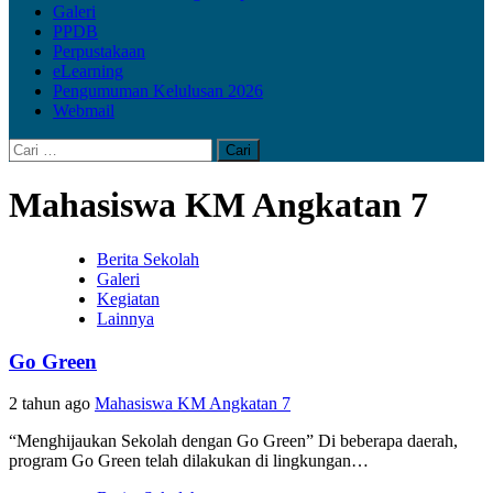
Galeri
PPDB
Perpustakaan
eLearning
Pengumuman Kelulusan 2026
Webmail
Cari
untuk:
Mahasiswa KM Angkatan 7
Berita Sekolah
Galeri
Kegiatan
Lainnya
Go Green
2 tahun ago
Mahasiswa KM Angkatan 7
“Menghijaukan Sekolah dengan Go Green” Di beberapa daerah,
program Go Green telah dilakukan di lingkungan…