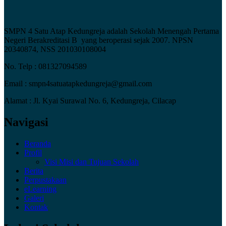
SMPN 4 Satu Atap Kedungreja adalah Sekolah Menengah Pertama
Negeri Berakreditasi B yang beroperasi sejak 2007. NPSN
20340874, NSS 201030108004
No. Telp : 081327094589
Email : smpn4satuatapkedungreja@gmail.com
Alamat : Jl. Kyai Surawal No. 6, Kedungreja, Cilacap
Navigasi
Beranda
Profil
Visi Misi dan Tujuan Sekolah
Berita
Perpustakaan
eLearning
Galeri
Kontak