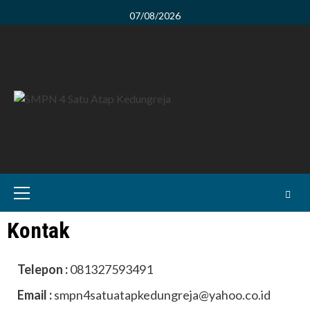
Skip
07/08/2026
to
content
Primary
Menu
Kontak
Telepon :
081327593491
Email :
smpn4satuatapkedungreja@yahoo.co.id