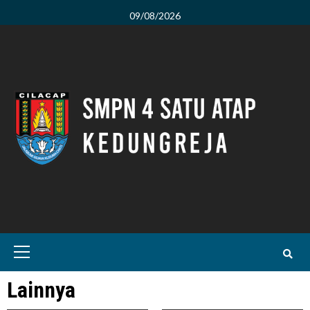
Skip
09/08/2026
to
content
Primary
Menu
Lainnya