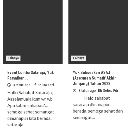
Lainnya
Lainnya
Event Lomba Sataraja, Yuk
Yuk Sukseskan ASAJ
Ramaikan….
(Asesmen Sumatif Akhir
Jenjang) Tahun 2023
3 tahun ago
Efi Solina Fitri
3 tahun ago
Efi Solina Fitri
Hallo Sahabat Sataraja,
Halo sahabat
Assalamualaikum wr wb
sataraja dimanapun
Apa kabar sahabat?…
berada, semoga sehat dan
semoga sehat semangat
semangat…
dimanapun kita berada.
sataraja…