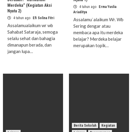
Merdeka” (Kegiatan Aksi
4 tahun ago
Erma Yuslia
Nyata 2)
Ariaditya
4 tahun ago
Efi Solina Fitri
Assalamu`alaikum Wr. Wb
Assalamualaikum wr wb
Sering dengar atau
Sahabat Sataraja, semoga
membaca apa itu merdeka
selalu sehat dan bahagia
belajar? Merdeka belajar
dimanapun berada, dan
merupakan topik…
jangan lupa…
Berita Sekolah
Kegiatan