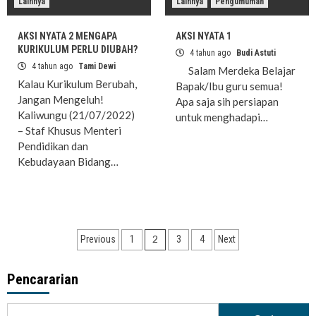
Lainnya
Lainnya
Pengumuman
AKSI NYATA 2 MENGAPA
AKSI NYATA 1
KURIKULUM PERLU DIUBAH?
4 tahun ago
Budi Astuti
4 tahun ago
Tami Dewi
Salam Merdeka Belajar
Kalau Kurikulum Berubah,
Bapak/Ibu guru semua!
Jangan Mengeluh!
Apa saja sih persiapan
Kaliwungu (21/07/2022)
untuk menghadapi…
– Staf Khusus Menteri
Pendidikan dan
Kebudayaan Bidang…
Paginasi
2
Previous
1
3
4
Next
pos
Pencararian
Cari