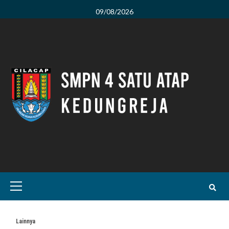
Skip
09/08/2026
to
content
Primary
Menu
Lainnya